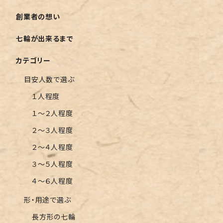
創業者の想い
七輪が出来るまで
カテゴリー
目安人数で選ぶ
１人程度
１〜２人程度
２〜３人程度
２〜４人程度
３〜５人程度
４〜６人程度
形・用途で選ぶ
長方形の七輪