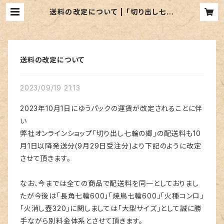
送料の改定について | ｢切り出し七輪
の郷｣丸和工業
送料の改定について
2023/09/19 21:13
2023年10月1日にゆうパックの運賃が改定されることに伴
い
弊社オンラインショップ「切り出し七輪の郷」の配送料も10
月1日以降発送分(9月29日受注分)より下記のように改定
させて頂きます。
なお、今までは全ての商品で配送料を同一としておりまし
たが今後は「長角七輪600」「焼鳥七輪600」「火種コンロ」
「火消し壺320」に関しましては「大型サイズ」として誠に勝
手ながら別料金体系とさせて頂きます。