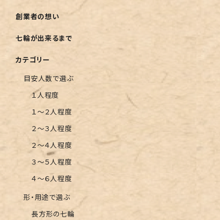
創業者の想い
七輪が出来るまで
カテゴリー
目安人数で選ぶ
１人程度
１〜２人程度
２〜３人程度
２〜４人程度
３〜５人程度
４〜６人程度
形・用途で選ぶ
長方形の七輪