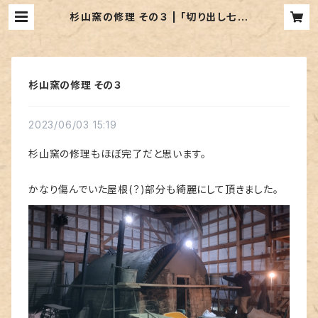
杉山窯の修理 その３ | ｢切り出し七輪
の郷｣丸和工業
杉山窯の修理 その３
2023/06/03 15:19
杉山窯の修理もほぼ完了だと思います。
かなり傷んでいた屋根(？)部分も綺麗にして頂きました。