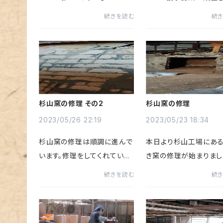
「成形作業」も一部再開し始め
した。ただし、まだ電気
続きを読む
続
ました。先ずは「火種コンロ」
電話工事が完了してい
を作ります。「火種コンロ」は全
でとりあえず設置しただ
国の焼肉店などで使われてい
んですけどね…😅😅💦
る丸和工業の超主力製品の一
だけはあの傾いた建物
つです...
動出来ていなか...
杉山窯の修理 その2
杉山窯の修理
2023/05/26 22:19
2023/05/23 18:34
杉山窯の修理は順調に進んで
本日より杉山工場にあ
います。修理をしてくれている
き窯の修理が始まりまし
左官職人さんに感謝です。地
山工場は建物自体の被
続きを読む
続
震直後の破損状況が思ったよ
ほぼ無いものの旧焼き
り酷かったので「修理して使用
は2度の激しい揺れに耐
する」と決めたもののどうなる
れず一部破損してしまっ