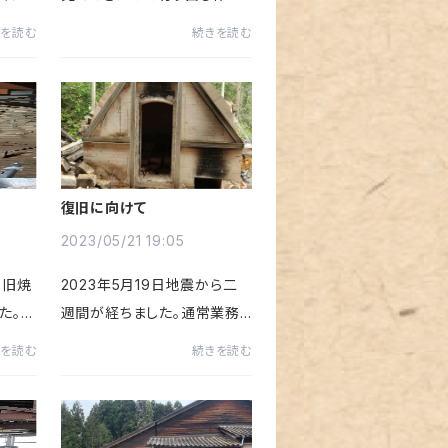
工事や
の方も品切れ商品のブロック
きを読む
続きを読む
ないの
を中心に進めています。今日
けな
からは現在品切れ中の「大判
事務所
七輪」のブロックを切り出し始
から移
めました。
復旧に向けて
2023/05/21 19:05
る旧焼
2023年5月19日地震から二
た。杉
週間が経ちました。通常業務
害は
は再開していましたが地震被
きを読む
続きを読む
窯の方
害復旧に向けての一歩も始ま
え切
りました。地震で窯の上に崩落
てい
していた屋根部分とまわりの