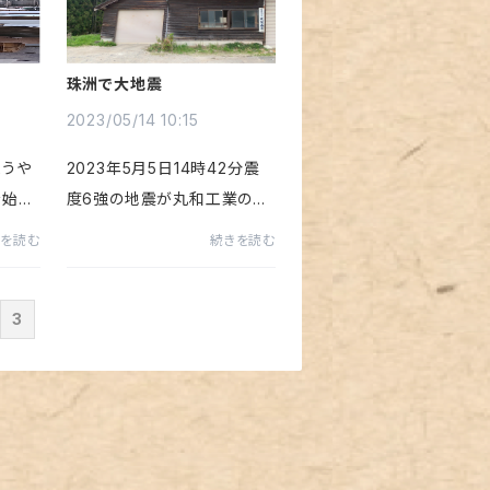
建物
建物部分を撤去して頂きまし
た。少しづつです...
珠洲で大地震
2023/05/14 10:15
ようや
2023年5月5日14時42分震
を始め
度6強の地震が丸和工業のあ
本社
る珠洲市を襲いました。会社
きを読む
続きを読む
は杉山
へ被害確認の為に行った私の
を確保
目に写ったのは衝撃の光景で
3
上げ作
した。いつ倒壊してもおかしく
てき
ないほど傾いた社屋…地震発
生時刻で止まった時...