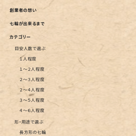
創業者の想い
七輪が出来るまで
カテゴリー
目安人数で選ぶ
１人程度
１〜２人程度
２〜３人程度
２〜４人程度
３〜５人程度
４〜６人程度
形・用途で選ぶ
長方形の七輪