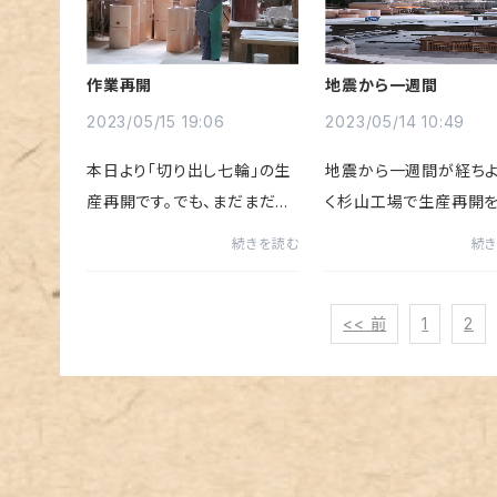
事かと心配してましたが…良
ました。本社工場の方は
い意味で取...
も新焼き窯も前記...
作業再開
地震から一週間
2023/05/15 19:06
2023/05/14 10:49
本日より「切り出し七輪」の生
地震から一週間が経ち
産再開です。でも、まだまだ
く杉山工場で生産再開
徐々に様子を見ながらです
る形が出来てきました。
続きを読む
続
が…コチラは本社工場より運
工場にあった仕上げ場
び出した助け出された仕掛品
工場内を片付けて場所
<< 前
1
2
です。切り出し作業も本日より
しなんとか月曜から仕
再開しました。今私たちに出来
業を再開出来る形にもっ
るのはひとつ...
ました。地震直...